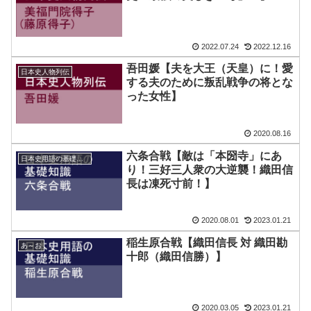
2022.07.24
2022.12.16
吾田媛【夫を大王（天皇）に！愛
日本史人物列伝
する夫のために叛乱戦争の将とな
った女性】
2020.08.16
六条合戦【敵は「本圀寺」にあ
日本史用語の基礎知識
り！三好三人衆の大逆襲！織田信
長は凍死寸前！】
2020.08.01
2023.01.21
稲生原合戦【織田信長 対 織田勘
あ～お
十郎（織田信勝）】
2020.03.05
2023.01.21