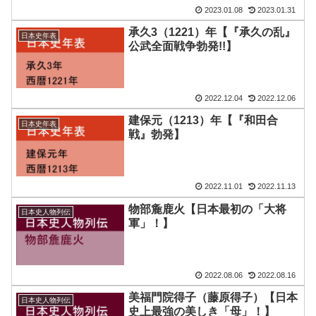
2023.01.08
2023.01.31
承久3（1221）年【『承久の乱』
日本史年表
公武全面戦争勃発!!】
2022.12.04
2022.12.06
建保元（1213）年【『和田合
日本史年表
戦』勃発】
2022.11.01
2022.11.13
物部麁鹿火【日本最初の「大将
日本史人物列伝
軍」！】
2022.08.06
2022.08.16
美福門院得子（藤原得子）【日本
日本史人物列伝
史上最強の美しき「母」！】