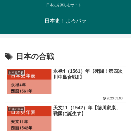
日本史を楽しむサイト！
日本史！よろパラ
日本の合戦
永禄4（1561）年【死闘！第四次
日本史年表
川中島合戦!!】
2023.03.03
天文11（1542）年【徳川家康、
日本史年表
戦国に誕生す】