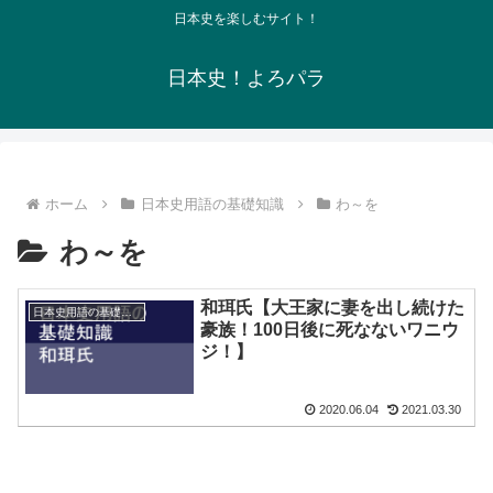
日本史を楽しむサイト！
日本史！よろパラ
ホーム
日本史用語の基礎知識
わ～を
わ～を
和珥氏【大王家に妻を出し続けた
日本史用語の基礎知識
豪族！100日後に死なないワニウ
ジ！】
2020.06.04
2021.03.30