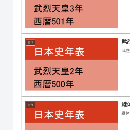
武
古代
武烈
継
古代
継体