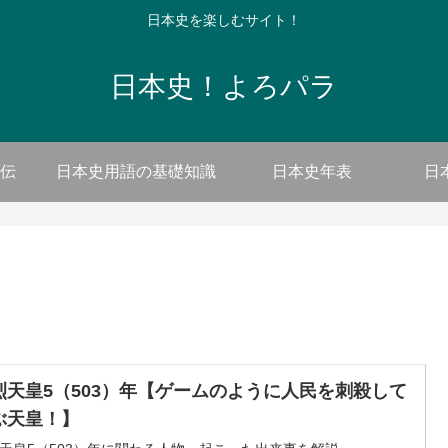
日本史を楽しむサイト！
日本史！よろパラ
伝
日本史用語の基礎知識
日本史年表
日
烈天皇5（503）年【ゲームのように人民を刺殺して
ぶ天皇！】