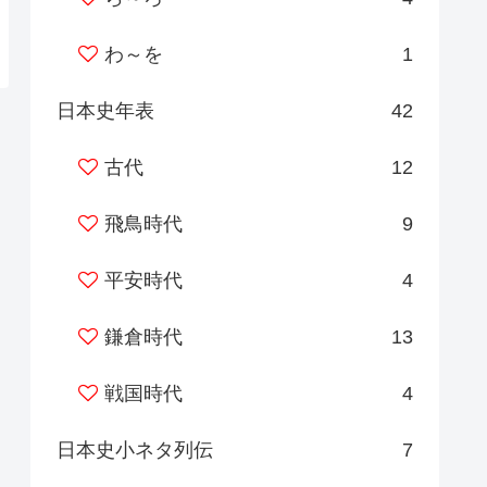
わ～を
1
日本史年表
42
古代
12
飛鳥時代
9
平安時代
4
鎌倉時代
13
戦国時代
4
日本史小ネタ列伝
7