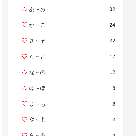
あ～お
32
か～こ
24
さ～そ
32
た～と
17
な～の
12
は～ほ
8
ま～も
8
や～よ
3
ら～ろ
4