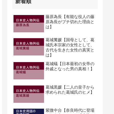
新着順
藤原為長【有能な役人の藤
原為長がブチ切れた理由と
は】
葛城荑媛【国母として、葛
城氏本宗家の女性として、
古代を生きた女性の真実と
は】
葛城蟻【日本最初の女帝の
外戚となった男の真相！】
葛城黒媛【二人の皇子から
求められた葛城氏のヒメ】
紫微中台【奈良時代に登場