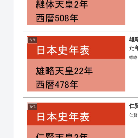
雄
古代
た
雄略
仁
古代
仁賢