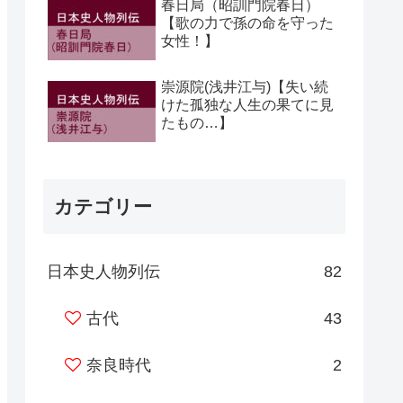
春日局（昭訓門院春日）
【歌の力で孫の命を守った
女性！】
崇源院(浅井江与)【失い続
けた孤独な人生の果てに見
たもの…】
カテゴリー
日本史人物列伝
82
古代
43
奈良時代
2