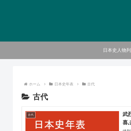
日本史人物列
ホーム
日本史年表
古代
古代
武
古代
喜