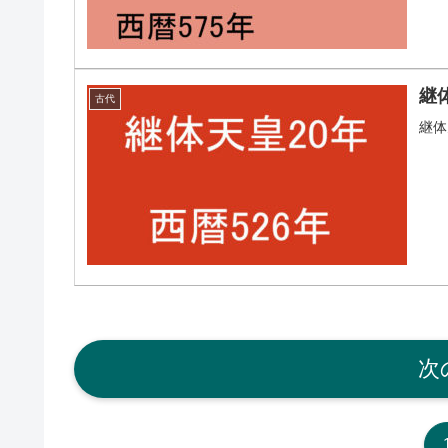
継
古代
継体
次