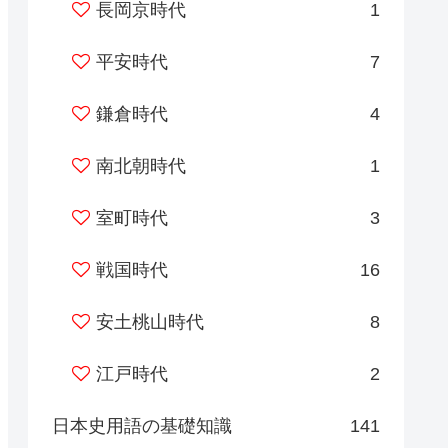
長岡京時代
1
平安時代
7
鎌倉時代
4
南北朝時代
1
室町時代
3
戦国時代
16
安土桃山時代
8
江戸時代
2
日本史用語の基礎知識
141