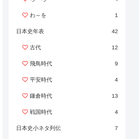
わ～を
1
日本史年表
42
古代
12
飛鳥時代
9
平安時代
4
鎌倉時代
13
戦国時代
4
日本史小ネタ列伝
7