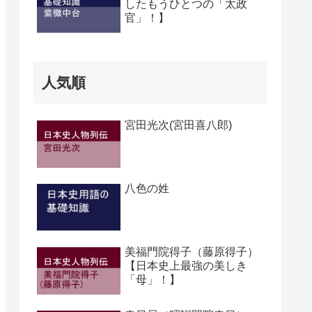
したもうひとつの「太政
官」！】
人気順
宮田光次(宮田喜八郎)
八色の姓
美福門院得子（藤原得子）
【日本史上最強の美しき
「母」！】