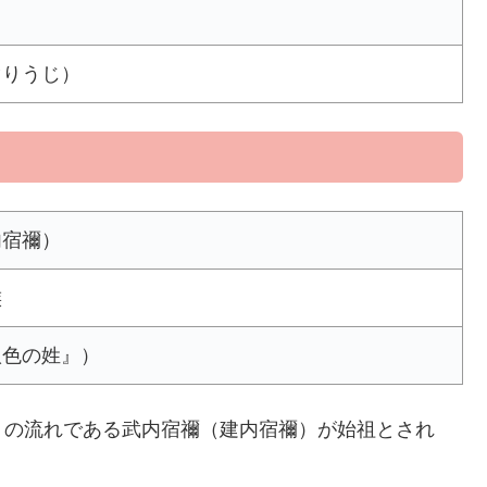
ぐりうじ）
内宿禰）
族
八色の姓』）
）の流れである武内宿禰（建内宿禰）が始祖とされ