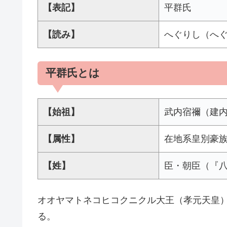
【表記】
平群氏
【読み】
へぐりし（へ
平群氏とは
【始祖】
武内宿禰（建
【属性】
在地系皇別豪
【姓】
臣・朝臣（『
オオヤマトネコヒコクニクル大王（孝元天皇
る。