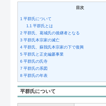
目次
1
平群氏について
1.1
平群氏とは
2
平群氏、葛城氏の後継者となる
3
平群氏本宗家の滅亡
4
平群氏、蘇我氏本宗家の下で復興
5
平群氏と正史編纂事業
6
平群氏の氏寺
7
平群氏の系図
8
平群氏の年表
平群氏について