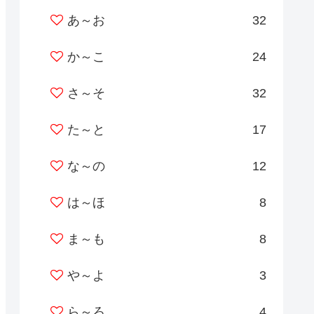
あ～お
32
か～こ
24
さ～そ
32
た～と
17
な～の
12
は～ほ
8
ま～も
8
や～よ
3
ら～ろ
4