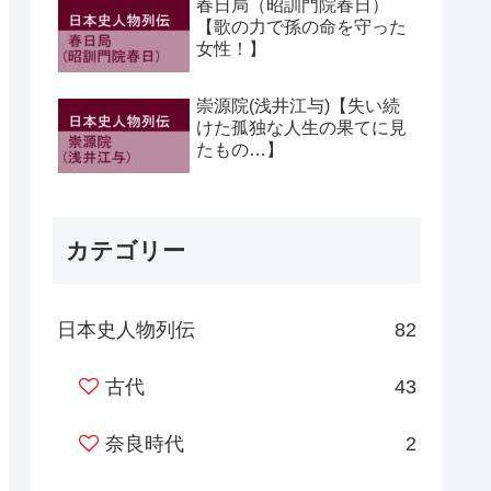
春日局（昭訓門院春日）
【歌の力で孫の命を守った
女性！】
崇源院(浅井江与)【失い続
けた孤独な人生の果てに見
たもの…】
カテゴリー
日本史人物列伝
82
古代
43
奈良時代
2