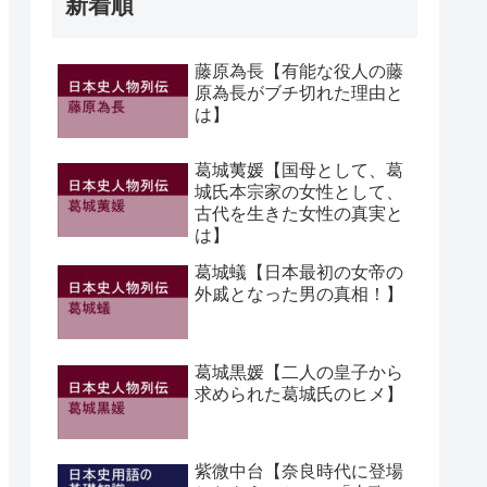
新着順
藤原為長【有能な役人の藤
原為長がブチ切れた理由と
は】
葛城荑媛【国母として、葛
城氏本宗家の女性として、
古代を生きた女性の真実と
は】
葛城蟻【日本最初の女帝の
外戚となった男の真相！】
葛城黒媛【二人の皇子から
求められた葛城氏のヒメ】
紫微中台【奈良時代に登場