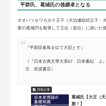
平群氏、葛城氏の後継者となる
オオハツセワカタケ王子（大泊瀬幼武王子・大泊
家の葛城円を殺害して王位（皇位）に就いた
『平群臣眞鳥を以て大臣とす』
（『日本古典文學大系67 日本書紀 上
注 岩波書店）
葛城氏【大王（天
族！】