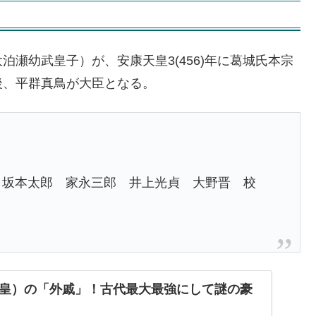
瀬幼武皇子）が、安康天皇3(456)年に葛城氏本宗
後、平群真鳥が大臣となる。
』坂本太郎 家永三郎 井上光貞 大野晋 校
皇）の「外戚」！古代最大最強にして謎の豪