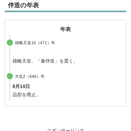
伴造の年表
年表
雄略天皇15（471）年
雄略天皇、「秦伴造」を置く。
大化2（646）年
8月14日
品部を廃止。
スポンサーリンク