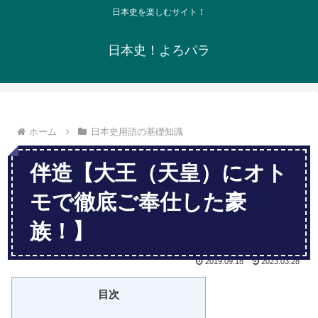
日本史を楽しむサイト！
日本史！よろパラ
ホーム
日本史用語の基礎知識
伴造【大王（天皇）にオト
モで徹底ご奉仕した豪
族！】
2019.09.18
2023.03.28
目次