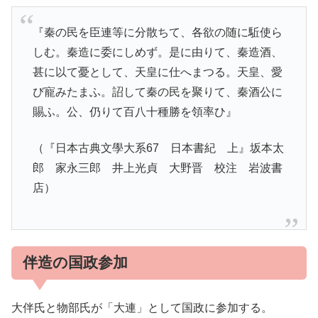
『秦の民を臣連等に分散ちて、各欲の随に駈使ら
しむ。秦造に委にしめず。是に由りて、秦造酒、
甚に以て憂として、天皇に仕へまつる。天皇、愛
び寵みたまふ。詔して秦の民を聚りて、秦酒公に
賜ふ。公、仍りて百八十種勝を領率ひ』
（『日本古典文學大系67 日本書紀 上』坂本太
郎 家永三郎 井上光貞 大野晋 校注 岩波書
店）
伴造の国政参加
大伴氏と物部氏が「大連」として国政に参加する。