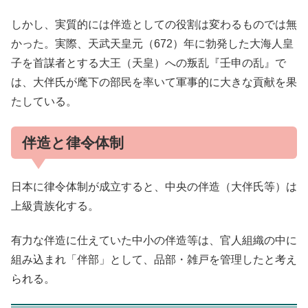
しかし、実質的には伴造としての役割は変わるものでは無
かった。実際、天武天皇元（672）年に勃発した大海人皇
子を首謀者とする大王（天皇）への叛乱『壬申の乱』で
は、大伴氏が麾下の部民を率いて軍事的に大きな貢献を果
たしている。
伴造と律令体制
日本に律令体制が成立すると、中央の伴造（大伴氏等）は
上級貴族化する。
有力な伴造に仕えていた中小の伴造等は、官人組織の中に
組み込まれ「伴部」として、品部・雑戸を管理したと考え
られる。