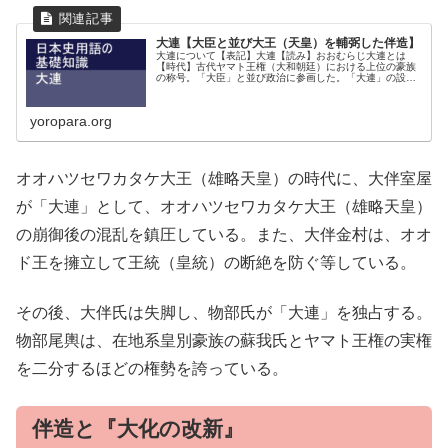
大連【大臣と並び大王（天皇）を輔弼した伴造】
大連について【表記】大連【読み】おおむらじ大連とは
【時代】古代ヤマト王権（大和朝廷）における上位の豪族
の称号。「大臣」と並び政治に参画した。「大連」の設置
時期については、『日本書紀』の「垂仁天皇紀」には、
『天皇、物部十千根大連に勅して曰はく...
yoropara.org
オオハツセワカタケ大王（雄略天皇）の時代に、大伴室屋
が「大連」として、オオハツセワカタケ大王（雄略天皇）
の崩御後の混乱を鎮圧している。また、大伴金村は、オオ
ド王を擁立して王統（皇統）の断絶を防ぐ等している。
その後、大伴氏は失脚し、物部氏が「大連」を独占する。
物部尾輿は、在地系皇別豪族の蘇我氏とヤマト王権の実権
を二分するほどの権勢を誇っている。
伴造と『大化の改新』