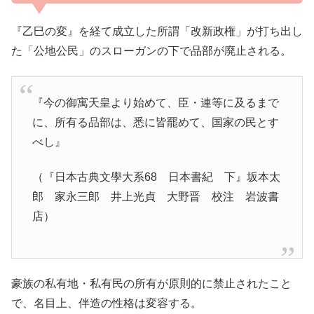
『乙巳の変』を経て成立した所謂「改新政権」が打ち出し
た「公地公民」のスローガンの下で品部が廃止される。
『今の御寓天皇より始めて、臣・連等に及るまで
に、所有る品部は、悉に皆罷めて、国家の民とす
べし』
（『日本古典文學大系68 日本書紀 下』坂本太
郎 家永三郎 井上光貞 大野晋 校注 岩波書
店）
豪族の私有地・私有民の所有が原則的に禁止されたこと
で、名目上、伴造の性格は変容する。