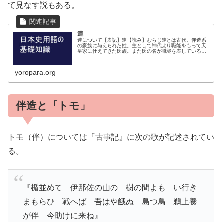
て見なす説もある。
連
連について【表記】連【読み】むらじ連とは古代。伴造系
の豪族に与えられた姓。主として神代より職能をもって天
皇家に仕えてきた氏族。また氏の名が職能を表している場
合が多いのも特徴とされる。代表的な連姓大伴氏・物部
氏・土師氏・佐伯氏・阿曇氏 等。天...
yoropara.org
伴造と「トモ」
トモ（伴）については『古事記』に次の歌が記述されてい
る。
『楯並めて 伊那佐の山の 樹の間よも い行き
まもらひ 戦へば 吾はや餓ぬ 島つ鳥 鵜上養
が伴 今助けに来ね』