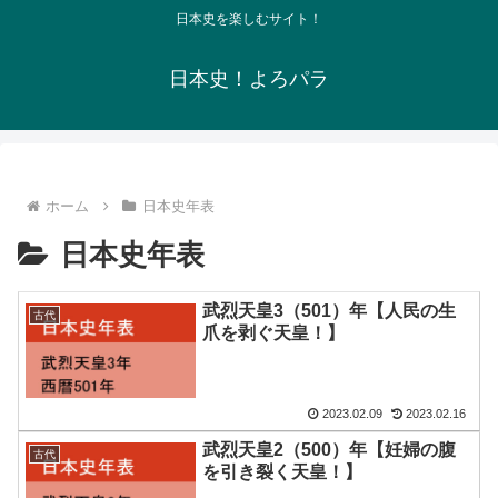
日本史を楽しむサイト！
日本史！よろパラ
ホーム
日本史年表
日本史年表
武烈天皇3（501）年【人民の生
古代
爪を剥ぐ天皇！】
2023.02.09
2023.02.16
武烈天皇2（500）年【妊婦の腹
古代
を引き裂く天皇！】