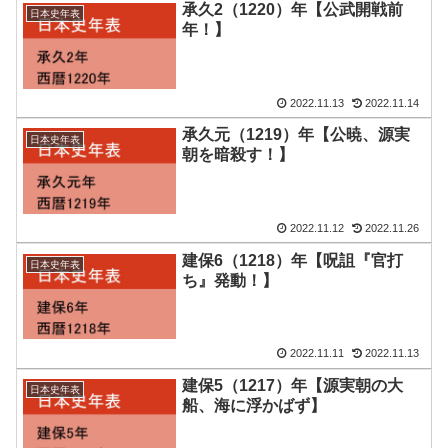
承久2（1220）年【公武開戦前
日本史年表
年！】
2022.11.13
2022.11.14
承久元（1219）年【公暁、源実
日本史年表
朝を暗殺す！】
2022.11.12
2022.11.26
建保6（1218）年【呪詛『官打
日本史年表
ち』発動！】
2022.11.11
2022.11.13
建保5（1217）年【源実朝の大
日本史年表
船、海に浮かばず】