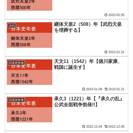
2023.02.05
継体天皇2（508）年【武烈天皇
古代
を埋葬する】
2023.01.31
天文11（1542）年【徳川家康、
日本史年表
戦国に誕生す】
2023.01.08
2023.01.31
承久3（1221）年【『承久の乱』
日本史年表
公武全面戦争勃発!!】
2022.12.04
2022.12.06