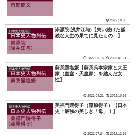
2022.10.08
崇源院(浅井江与)【失い続けた孤
日本史人物列伝
独な人生の果てに見たもの…】
2022.09.15
2023.01.21
蘇我堅塩媛【蘇我氏本宗家と大王
日本史人物列伝
家（皇室・天皇家）を結んだ女
性】
2022.08.21
2022.10.16
美福門院得子（藤原得子）【日本
日本史人物列伝
史上最強の美しき「母」！】
2022.07.24
2022.12.16