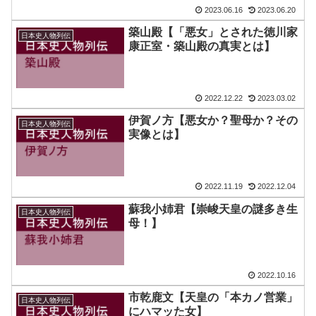
2023.06.16
2023.06.20
築山殿【「悪女」とされた徳川家
日本史人物列伝
康正室・築山殿の真実とは】
2022.12.22
2023.03.02
伊賀ノ方【悪女か？聖母か？その
日本史人物列伝
実像とは】
2022.11.19
2022.12.04
蘇我小姉君【崇峻天皇の謎多き生
日本史人物列伝
母！】
2022.10.16
市乾鹿文【天皇の「本カノ営業」
日本史人物列伝
にハマッた女】