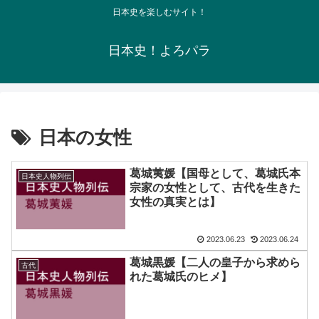
日本史を楽しむサイト！
日本史！よろパラ
日本の女性
葛城荑媛【国母として、葛城氏本
日本史人物列伝
宗家の女性として、古代を生きた
女性の真実とは】
2023.06.23
2023.06.24
葛城黒媛【二人の皇子から求めら
古代
れた葛城氏のヒメ】