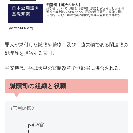
刑部省【司法の番人】
刑部省について【表記】刑部省【読み】ぎょうぶしょう刑
部省とは令制八省のひとつ。訴訟の事実審理、良賤に関す
る判断、及び、司法判断の困難な事案が諸官司や地方から
送られて来た場合の審理等を担当。刑部省の職掌刑部卿の
職掌は、訴訟事の事実関係を審理し...
yoropara.org
罪人が納付した贓物や贖物、及び、遺失物である闌遺物の
処理等を担当する官司。
平安時代、平城天皇の官制改革で刑部省に併合される。
贓贖司の組織と役職
《官制略図》

　　　　┏神祇官
