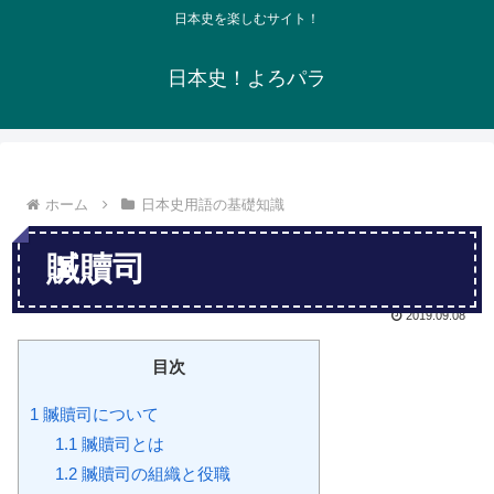
日本史を楽しむサイト！
日本史！よろパラ
ホーム
日本史用語の基礎知識
贓贖司
2019.09.08
目次
1
贓贖司について
1.1
贓贖司とは
1.2
贓贖司の組織と役職