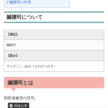
2
贓贖司の年表
贓贖司について
【表記】
贓贖司
【読み】
ぞうぞくし（あかうもののつかさ）
贓贖司とは
刑部省被管の官司。