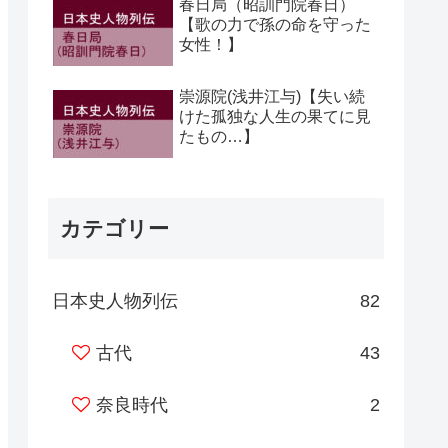
春日局（昭訓門院春日）
【歌の力で孫の命を守った
女性！】
崇源院(浅井江与)【失い続
けた孤独な人生の果てに見
たもの…】
カテゴリー
日本史人物列伝
82
古代
43
奈良時代
2