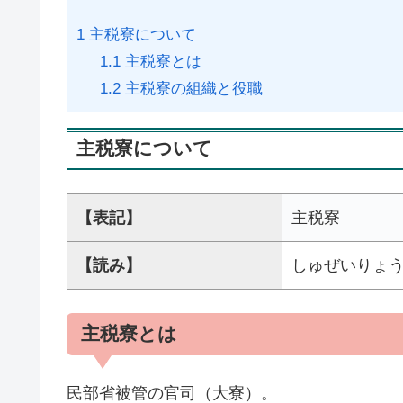
1
主税寮について
1.1
主税寮とは
1.2
主税寮の組織と役職
主税寮について
【表記】
主税寮
【読み】
しゅぜいりょ
主税寮とは
民部省被管の官司（大寮）。