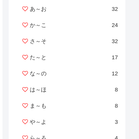
あ～お
32
か～こ
24
さ～そ
32
た～と
17
な～の
12
は～ほ
8
ま～も
8
や～よ
3
ら～ろ
4