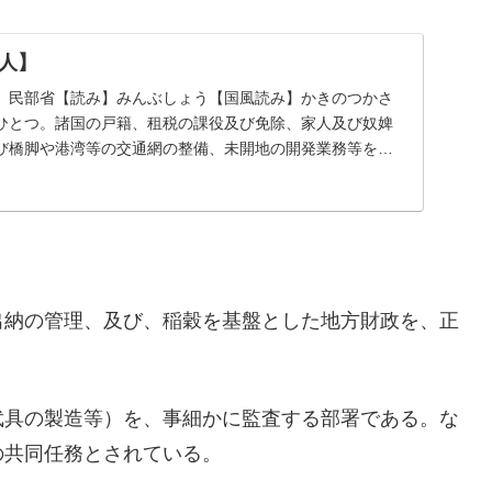
人】
】民部省【読み】みんぶしょう【国風読み】かきのつかさ
ひとつ。諸国の戸籍、租税の課役及び免除、家人及び奴婢
び橋脚や港湾等の交通網の整備、未開地の開発業務等を担
...
出納の管理、及び、稲穀を基盤とした地方財政を、正
武具の製造等）を、事細かに監査する部署である。な
の共同任務とされている。