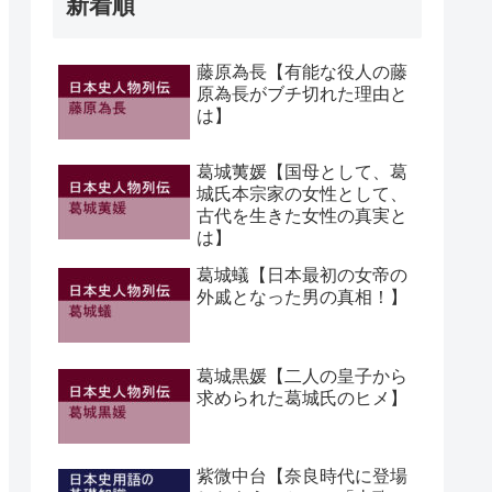
新着順
藤原為長【有能な役人の藤
原為長がブチ切れた理由と
は】
葛城荑媛【国母として、葛
城氏本宗家の女性として、
古代を生きた女性の真実と
は】
葛城蟻【日本最初の女帝の
外戚となった男の真相！】
葛城黒媛【二人の皇子から
求められた葛城氏のヒメ】
紫微中台【奈良時代に登場