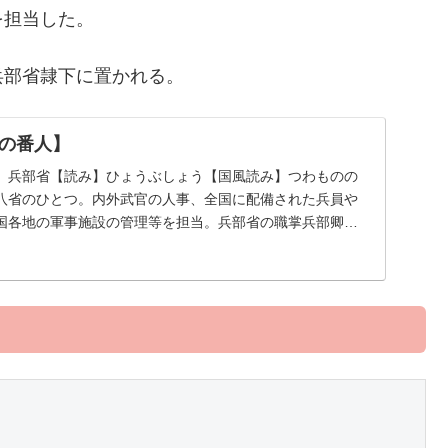
を担当した。
兵部省隷下に置かれる。
の番人】
】兵部省【読み】ひょうぶしょう【国風読み】つわものの
八省のひとつ。内外武官の人事、全国に配備された兵員や
国各地の軍事施設の管理等を担当。兵部省の職掌兵部卿の
...