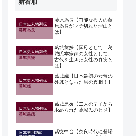
新着順
藤原為長【有能な役人の藤
原為長がブチ切れた理由と
は】
葛城荑媛【国母として、葛
城氏本宗家の女性として、
古代を生きた女性の真実と
は】
葛城蟻【日本最初の女帝の
外戚となった男の真相！】
葛城黒媛【二人の皇子から
求められた葛城氏のヒメ】
紫微中台【奈良時代に登場