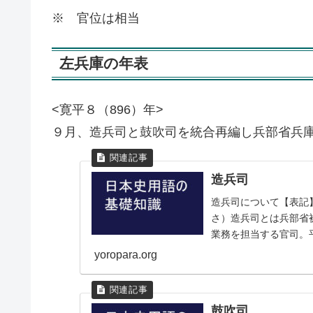
※ 官位は相当
左兵庫の年表
<寛平８（896）年>
９月、造兵司と鼓吹司を統合再編し兵部省兵
造兵司
造兵司について【表記
さ）造兵司とは兵部省
業務を担当する官司。
図》 ┏神祇官
yoropara.org
鼓吹司