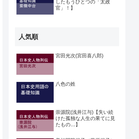
したもうひとつの「太政
官」！】
人気順
宮田光次(宮田喜八郎)
八色の姓
崇源院(浅井江与)【失い続
けた孤独な人生の果てに見
たもの…】