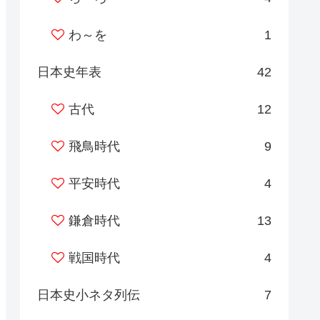
わ～を
1
日本史年表
42
古代
12
飛鳥時代
9
平安時代
4
鎌倉時代
13
戦国時代
4
日本史小ネタ列伝
7