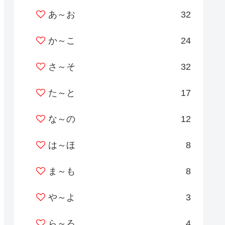
あ～お
32
か～こ
24
さ～そ
32
た～と
17
な～の
12
は～ほ
8
ま～も
8
や～よ
3
ら～ろ
4