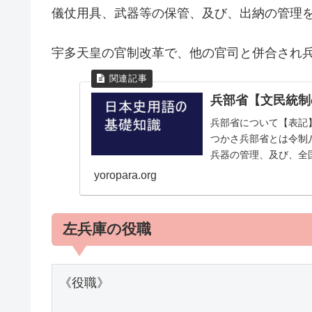
儀仗用具、武器等の保管、及び、出納の管理
宇多天皇の官制改革で、他の官司と併合され
兵部省【文民統制
兵部省について【表記
つかさ兵部省とは令制
兵器の管理、及び、全
職掌は、内外の武官の考選
yoropara.org
左兵庫の役職
《役職》
