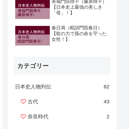
美福門院得子（藤原得子）
【日本史上最強の美しき
「母」！】
春日局（昭訓門院春日）
【歌の力で孫の命を守った
女性！】
カテゴリー
日本史人物列伝
82
古代
43
奈良時代
2