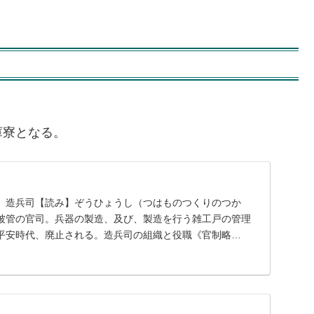
庫寮となる。
】造兵司【読み】ぞうひょうし（つはものつくりのつか
被管の官司。兵器の製造、及び、製造を行う雑工戸の管理
平安時代、廃止される。造兵司の組織と役職《官制略
 ┃...