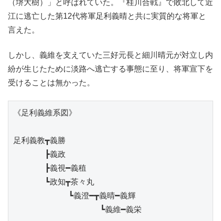
（堺大樹）」と呼ばれていた。『桂川合戦』で敗北して近
江に逃亡した第12代将軍足利義晴と共に実質的な将軍と
言えた。
しかし、義維を支えていた三好元長と細川晴元が対立し内
紛が生じたために淡路へ逃亡する事態に至り、将軍宣下を
受けることは無かった。
《足利義維系図》

足利義教┳義勝

　　　　┣義政

　　　　┣義視━義稙

　　　　┗政知┳茶々丸

　　　　　　　┗義澄━┳義晴━義輝

　　　　　　　　　　　┗義維━義栄
