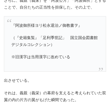
さらに、義親（義栄）を「阿波公方」「阿波御所」とする
ことで、自分たちの正当性を担保した。その上で、
『阿波御所様ヨリ松永退治ノ御教書ヲ』
（『史籍集覧』「足利季世記」 国立国会図書館
デジタルコレクション）
※旧漢字は当用漢字に改めている
出させている。
それは、義親（義栄）の幕府を支えると考えられていた双
翼の内の片方の翼がもげた瞬間であった。