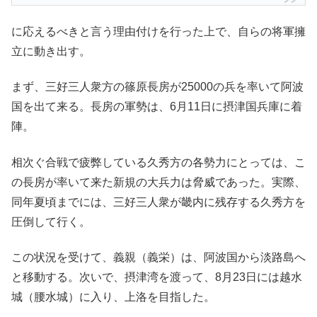
に応えるべきと言う理由付けを行った上で、自らの将軍擁
立に動き出す。
まず、三好三人衆方の篠原長房が25000の兵を率いて阿波
国を出て来る。長房の軍勢は、6月11日に摂津国兵庫に着
陣。
相次ぐ合戦で疲弊している久秀方の各勢力にとっては、こ
の長房が率いて来た新規の大兵力は脅威であった。実際、
同年夏頃までには、三好三人衆が畿内に残存する久秀方を
圧倒して行く。
この状況を受けて、義親（義栄）は、阿波国から淡路島へ
と移動する。次いで、摂津湾を渡って、8月23日には越水
城（腰水城）に入り、上洛を目指した。