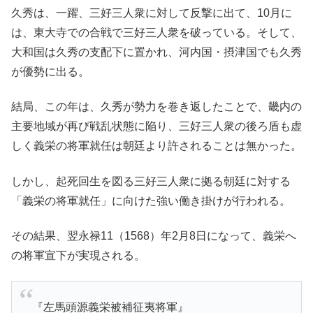
久秀は、一躍、三好三人衆に対して反撃に出て、10月に
は、東大寺での合戦で三好三人衆を破っている。そして、
大和国は久秀の支配下に置かれ、河内国・摂津国でも久秀
が優勢に出る。
結局、この年は、久秀が勢力を巻き返したことで、畿内の
主要地域が再び戦乱状態に陥り、三好三人衆の後ろ盾も虚
しく義栄の将軍就任は朝廷より許されることは無かった。
しかし、起死回生を図る三好三人衆に拠る朝廷に対する
「義栄の将軍就任」に向けた強い働き掛けが行われる。
その結果、翌永禄11（1568）年2月8日になって、義栄へ
の将軍宣下が実現される。
『左馬頭源義栄被補征夷将軍』