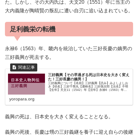
た。しかし、その大内氏は、天文20（1551）年に当主の
大内義隆が陶晴賢の叛乱に遭い自刃に追い込まれている。
足利義栄の転機
永禄6（1563）年、畿内を統治していた三好長慶の嫡男の
三好義興が死去する。
三好義興【その早過ぎる死は日本史を大きく変え
た！三好長慶の嫡男！】
三好義興について【名前】三好義興【読み】みよしよしお
き【幼名】三好千熊丸【通称名】三好孫次郎【法名】不明
【生年】天文11（1542）年【没年】永禄6（1563）年
【時代】戦国時代【位階】従四位下【官職】筑前守【職
能】芥川城城主・将軍御供衆【...
yoropara.org
義興の死は、日本史を大きく変えることとなる。
義興の死後、長慶は甥の三好義継を養子に迎え自らの後継