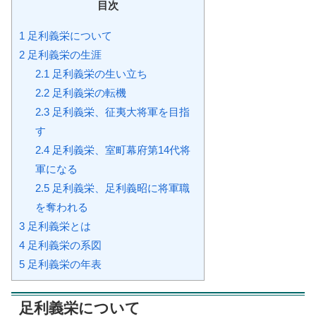
目次
1
足利義栄について
2
足利義栄の生涯
2.1
足利義栄の生い立ち
2.2
足利義栄の転機
2.3
足利義栄、征夷大将軍を目指
す
2.4
足利義栄、室町幕府第14代将
軍になる
2.5
足利義栄、足利義昭に将軍職
を奪われる
3
足利義栄とは
4
足利義栄の系図
5
足利義栄の年表
足利義栄について