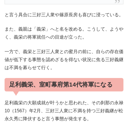
と言う具合に三好三人衆や篠原長房も喜びに浸っている。
また、義親は「義栄」へと名を改める。こうして、ようや
く、義栄の将軍就任への目途が立った。
一方で、義栄と三好三人衆との蜜月の前に、自らの存在価
値が低下する事態を認めざるを得ない状況に焦る三好義継
は不満を募らせて行く。
足利義栄、室町幕府第14代将軍になる
足利義栄の大願成就が叶うかと思われた、その刹那の永禄
10（1567）年2月、三好三人衆に不満を持つ三好義継が松
永久秀に降伏すると言う事態が発生する。