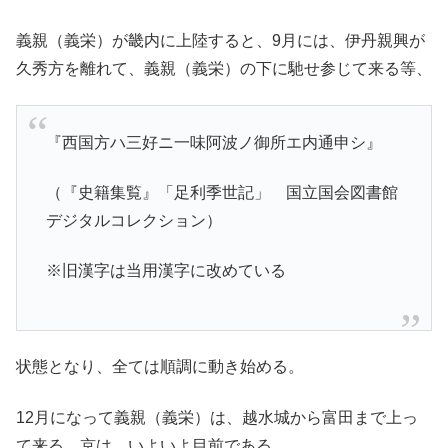
義親（義栄）が畿内に上陸すると、9月には、伊丹親興が
久秀方を離れて、義親（義栄）の下に馳せ参じて来る等、
『西国方ハ三好ニ一味阿波ノ御所エ内通申シ』
（『史籍集覧』「足利季世記」 国立国会図書館
デジタルコレクション）
※旧漢字は当用漢字に改めている
状態となり、全ては順調に動き始める。
12月になって義親（義栄）は、越水城から富田まで上っ
て来る。京は、いよいよ目前である。