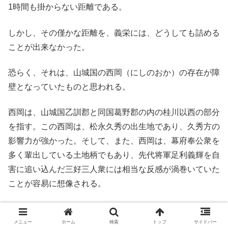
1時間も掛からない距離である。
しかし、その僅かな距離を、義栄には、どうしても詰める
ことが出来なかった。
恐らく、それは、山城国の西岡（にしのおか）の存在が障
壁となっていたものと思われる。
西岡は、山城国乙訓郡と同国葛野郡の内の桂川以西の部分
を指す。この西岡は、松永久秀の出生地であり、久秀方の
影響力が強かった。そして、また、西岡は、幕府奉公衆を
多く輩出している土地柄でもあり、先代将軍足利義輝を自
害に追い込んだ三好三人衆には相当な反感が渦巻いていた
ことが容易に想像される。
このような不穏な空気に満ちた西岡を通らない限り、西方
から東上する義栄にとって上洛は不可能だったのである。
メニュー
ホーム
検索
トップ
サイドバー