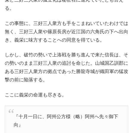
る。
この事態に、三好三人衆方も手をこまねいていたわけでは
無く、三好三人衆や篠原長房が近江国の六角氏の下へ出向
き、義栄に味方することへの同意を得ている。
しかし、破竹の勢いで上洛戦を勝ち進んで来た信長は、そ
の勢いのまま三好三人衆の追討を命じた。山城国乙訓郡に
ある三好三人衆方の拠点であった勝龍寺城が織田軍の猛攻
撃の前に陥落する。
ここに義栄の命運も尽きる。
『十月一日に、阿州公方様（略）阿州へ先々御下
向』