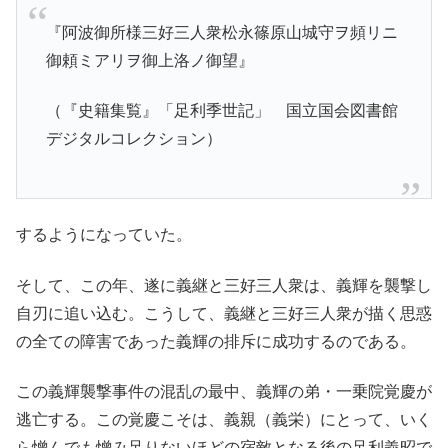
『阿波御所様三好三人衆松永篠原山城守ヲ頻リニ
御頼ミアリヲ御上洛ノ御望』
（『史籍集覧』「足利季世記」 国立国会図書館
デジタルコレクション）
するようになっていた。
そして、この年、遂に義継と三好三人衆は、義輝を襲撃し
自刃に追い込む。こうして、義継と三好三人衆が描く思惑
の全ての障害であった義輝の排斥に成功するのである。
この義輝襲撃事件の混乱の最中、義輝の弟・一乗院覚慶が
逃亡する。この覚慶こそは、義親（義栄）にとって、いく
ら憎んでも憎み足りないほどの宿敵となる後の足利義昭で