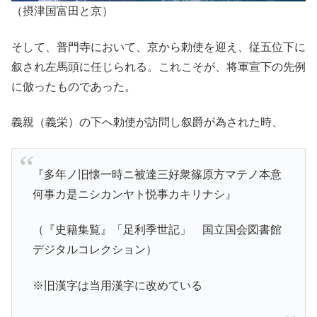
（摂津国富田と京）
そして、普門寺において、京から勅使を迎え、従五位下に
叙され左馬頭に任じられる。これこそが、将軍宣下の先例
に倣ったものであった。
義親（義栄）の下へ勅使が訪問し叙爵が為された時、
『多年ノ旧懐一時ニ被達三好衆篠原方マテノ本意
何事カ是ニシカンヤト悦事カキリナシ』
（『史籍集覧』「足利季世記」 国立国会図書館
デジタルコレクション）
※旧漢字は当用漢字に改めている