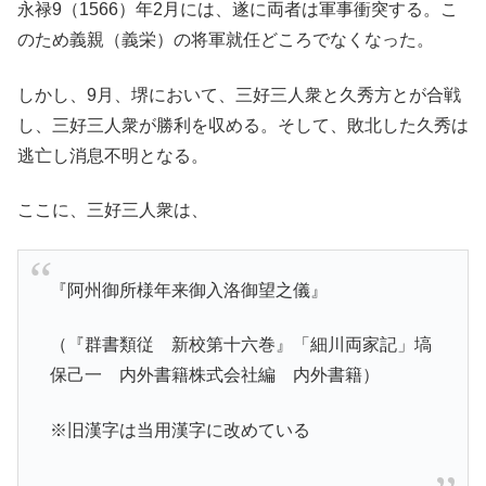
永禄9（1566）年2月には、遂に両者は軍事衝突する。こ
のため義親（義栄）の将軍就任どころでなくなった。
しかし、9月、堺において、三好三人衆と久秀方とが合戦
し、三好三人衆が勝利を収める。そして、敗北した久秀は
逃亡し消息不明となる。
ここに、三好三人衆は、
『阿州御所様年来御入洛御望之儀』
（『群書類従 新校第十六巻』「細川両家記」塙
保己一 内外書籍株式会社編 内外書籍）
※旧漢字は当用漢字に改めている