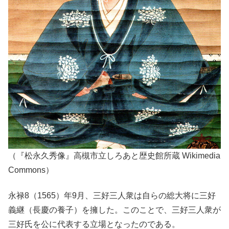
（『松永久秀像』高槻市立しろあと歴史館所蔵 Wikimedia
Commons）
永禄8（1565）年9月、三好三人衆は自らの総大将に三好
義継（長慶の養子）を擁した。このことで、三好三人衆が
三好氏を公に代表する立場となったのである。