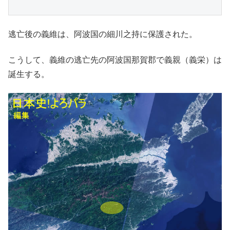
逃亡後の義維は、阿波国の細川之持に保護された。
こうして、義維の逃亡先の阿波国那賀郡で義親（義栄）は
誕生する。