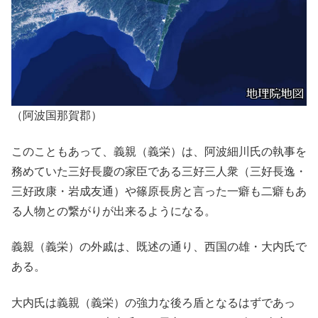
（阿波国那賀郡）
このこともあって、義親（義栄）は、阿波細川氏の執事を
務めていた三好長慶の家臣である三好三人衆（三好長逸・
三好政康・岩成友通）や篠原長房と言った一癖も二癖もあ
る人物との繋がりが出来るようになる。
義親（義栄）の外戚は、既述の通り、西国の雄・大内氏で
ある。
大内氏は義親（義栄）の強力な後ろ盾となるはずであっ