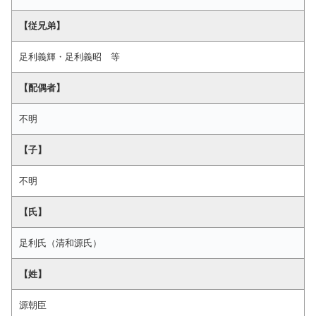
【従兄弟】
足利義輝・足利義昭 等
【配偶者】
不明
【子】
不明
【氏】
足利氏（清和源氏）
【姓】
源朝臣