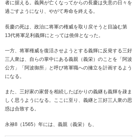
者に据える。義興が亡くなってからの長慶は失意の日々を
過ごすようになり、やがて寿命を終える。
長慶の死は、政治に将軍の権威を取り戻そうと目論む第
13代将軍足利義輝にとっては僥倖となった。
一方、将軍権威を復活させようとする義輝に反発する三好
三人衆は、自らの掌中にある義親（義栄）のことを「阿波
公方」「阿波御所」と呼び将軍職への擁立を計画するよう
になる。
また、三好家の家督を相続したばかりの義継も義輝を疎ま
しく思うようになる。ここに至り、義継と三好三人衆の思
惑は合致する。
永禄8（1565）年には、義親（義栄）も、