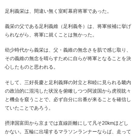
足利義栄は、間違い無く室町幕府将軍であった。
義栄の父である足利義維（足利義冬）は、将軍候補に挙げ
られながら、将軍に就くことは無かった。
幼少時代から義栄は、父・義維の無念さを肌で感じ取り、
その義維の無念を晴らすために自らが将軍となることを決
心したものと思われる。
そして、三好長慶と足利義輝の対立と和睦に見られる畿内
の政治的に混沌した状況を俯瞰しつつ阿波国から虎視眈々
と機会を窺うことで、必ず自分に出番が来ることを確信し
ていたことであろう。
摂津国富田から京までは直線距離にして凡そ20kmほどし
かない。五輪に出場するマラソンランナーならば、走って