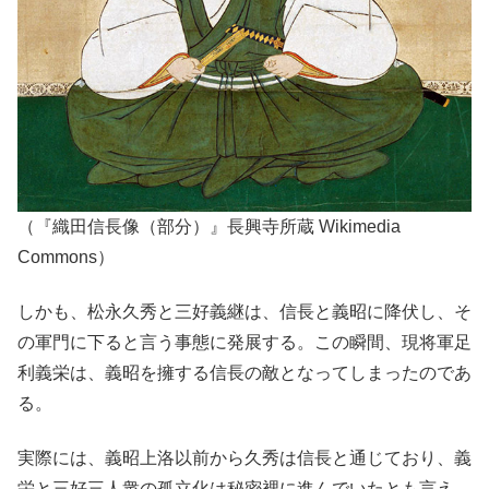
（『織田信長像（部分）』長興寺所蔵 Wikimedia
Commons）
しかも、松永久秀と三好義継は、信長と義昭に降伏し、そ
の軍門に下ると言う事態に発展する。この瞬間、現将軍足
利義栄は、義昭を擁する信長の敵となってしまったのであ
る。
実際には、義昭上洛以前から久秀は信長と通じており、義
栄と三好三人衆の孤立化は秘密裡に進んでいたとも言え