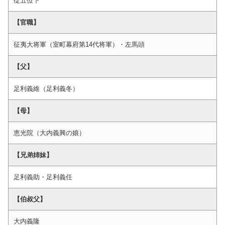
従五位下
【官職】
征夷大将軍（室町幕府第14代将軍）・左馬頭
【父】
足利義維（足利義冬）
【母】
恵光院（大内義興の娘）
【兄弟姉妹】
足利義助・足利義任
【伯叔父】
大内義隆