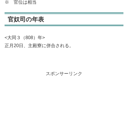
※ 官位は相当
官奴司の年表
<大同３（808）年>
正月20日、主殿寮に併合される。
スポンサーリンク