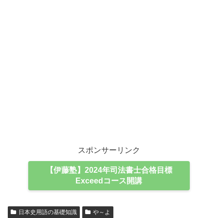
スポンサーリンク
【伊藤塾】2024年司法書士合格目標
Exceedコース開講
日本史用語の基礎知識
や～よ