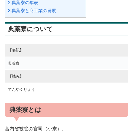
2
典薬寮の年表
3
典薬寮と商工業の発展
典薬寮について
【表記】
典薬寮
【読み】
てんやくりょう
典薬寮とは
宮内省被管の官司（小寮）。