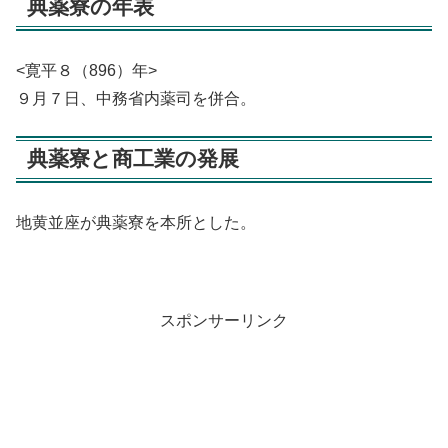
典薬寮の年表
<寛平８（896）年>
９月７日、中務省内薬司を併合。
典薬寮と商工業の発展
地黄並座が典薬寮を本所とした。
スポンサーリンク