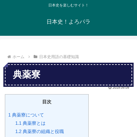
日本史を楽しむサイト！
日本史！よろパラ
ホーム
日本史用語の基礎知識
典薬寮
2019.09.09
目次
1
典薬寮について
1.1
典薬寮とは
1.2
典薬寮の組織と役職