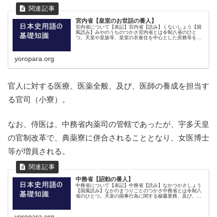
宮内省【皇室のお世話の番人】
宮内省について【表記】宮内省【読み】くないしょう【国
風読み】みやのうちのつかさ宮内省とは令制八省のひと
つ。天皇や皇族等、皇室の衣食住を中心とした庶務等を担
当。宮内省の職掌宮内卿の職掌は、諸国からの調雑物、舂
米、畿内の官田の管理、供御の食品の...
yoropara.org
官人に対する医療、医薬全般、及び、医師の養成を担当す
る官司（小寮）。
なお、侍医は、中務省内薬司の管轄であったが、宇多天皇
の官制改革で、典薬寮に併合されることとなり、女医博士
等が増員される。
中務省【詔勅の番人】
中務省について【表記】中務省【読み】なかつかさしょう
【国風読み】なかのまつりごとのつかさ中務省とは令制八
省のひとつ。天皇の国事行為に関する秘書業務、及び、後
宮での諸業務を担当。中務省の職掌中務卿の職掌は、大納
言と同じく天皇に近侍し是非の献言...
yoropara.org