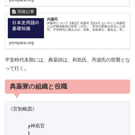
内薬司
内薬司について【表記】内薬司【読み】ないやくし内薬司
とは中務省被管の官司（大司）。宮中の医療を担当した官
司。平安時代に廃止され、侍医、女医博士、薬生は、宮内
省典薬寮に移動する。内薬司の組織と役職《官制略
図》 ┏神祇官 ┃ 天皇━...
yoropara.org
平安時代末期には、典薬頭は、和気氏、丹波氏の世襲とな
って行く。
典薬寮の組織と役職
《官制略図》

　　　　┏神祇官

　　　　┃
