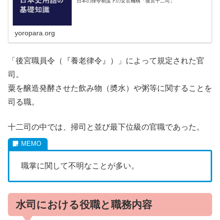
日本の律令制度下の女官機構「後宮十二司」
yoropara.org
「後宮職員令（『養老律令』）」によって規定された官
司。
粟を醸造発酵させた飲み物（奬水）や粥等に関することを
司る職。
十二司の中では、掃司と並び最下位級の官職であった。
職掌に関して不明なことが多い。
水司における役職と職務内容