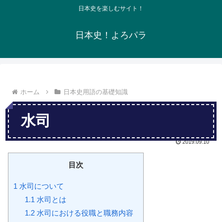
日本史を楽しむサイト！
日本史！よろパラ
ホーム
日本史用語の基礎知識
水司
2019.09.10
目次
1
水司について
1.1
水司とは
1.2
水司における役職と職務内容