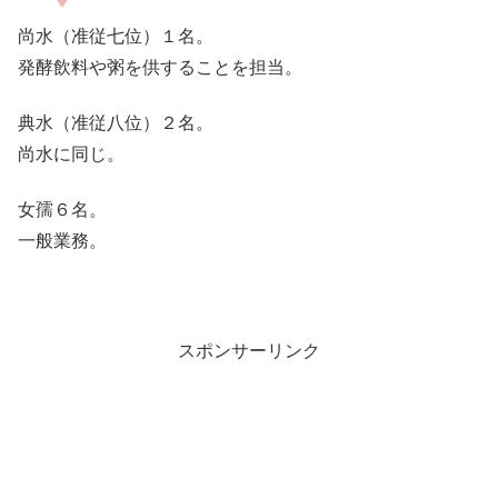
尚水（准従七位）１名。
発酵飲料や粥を供することを担当。
典水（准従八位）２名。
尚水に同じ。
女孺６名。
一般業務。
スポンサーリンク