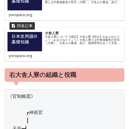
寮とは中務省被管の官司（大寮）。大舎人の養成、及び、
指揮管理を以って天皇に供奉する官司。左大舎人頭の職掌
は、左大舎人の名帳を管理、大舎人...
yoropara.org
大舎人寮
大舎人寮について【表記】大舎人寮【読み】おおとねりり
ょう（おおどねりりょう）大舎人寮とは中務省被管の官司
（大寮）。大舎人の養成、及び、指揮管理を以って天皇に
供奉する官司。大同３（808）年の官制改革で、左大舎人
寮を右大舎人寮に統合して出来た...
yoropara.org
右大舎人寮の組織と役職
《官制略図》

　　　　┏神祇官

　　　　┃

　天皇━┫
