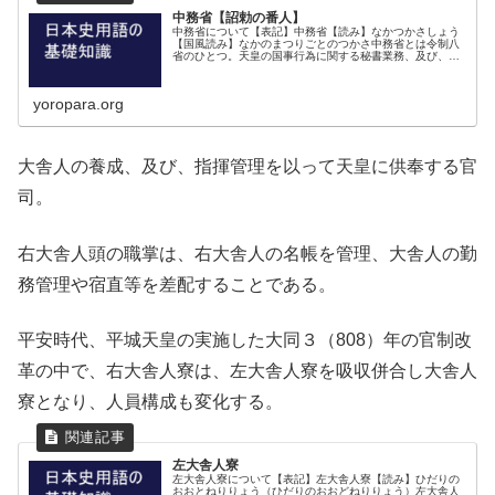
中務省【詔勅の番人】
中務省について【表記】中務省【読み】なかつかさしょう
【国風読み】なかのまつりごとのつかさ中務省とは令制八
省のひとつ。天皇の国事行為に関する秘書業務、及び、後
宮での諸業務を担当。中務省の職掌中務卿の職掌は、大納
言と同じく天皇に近侍し是非の献言...
yoropara.org
大舎人の養成、及び、指揮管理を以って天皇に供奉する官
司。
右大舎人頭の職掌は、右大舎人の名帳を管理、大舎人の勤
務管理や宿直等を差配することである。
平安時代、平城天皇の実施した大同３（808）年の官制改
革の中で、右大舎人寮は、左大舎人寮を吸収併合し大舎人
寮となり、人員構成も変化する。
左大舎人寮
左大舎人寮について【表記】左大舎人寮【読み】ひだりの
おおとねりりょう（ひだりのおおどねりりょう）左大舎人