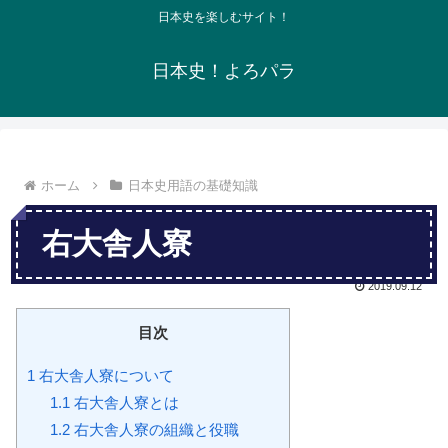
日本史を楽しむサイト！
日本史！よろパラ
ホーム
日本史用語の基礎知識
右大舎人寮
2019.09.12
目次
1
右大舎人寮について
1.1
右大舎人寮とは
1.2
右大舎人寮の組織と役職