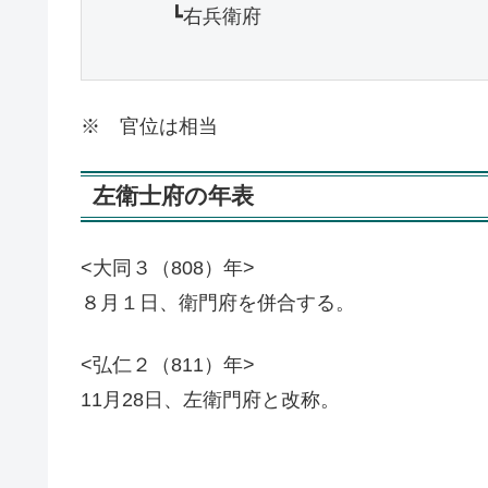
　　　　┗右兵衛府

※ 官位は相当
左衛士府の年表
<大同３（808）年>
８月１日、衛門府を併合する。
<弘仁２（811）年>
11月28日、左衛門府と改称。