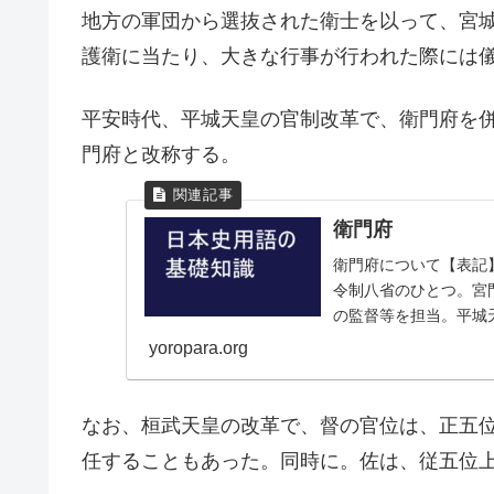
地方の軍団から選抜された衛士を以って、宮
護衛に当たり、大きな行事が行われた際には
平安時代、平城天皇の官制改革で、衛門府を
門府と改称する。
衛門府
衛門府について【表記
令制八省のひとつ。宮
の監督等を担当。平城
後、嵯峨天皇の下で、大伴
yoropara.org
なお、桓武天皇の改革で、督の官位は、正五
任することもあった。同時に。佐は、従五位