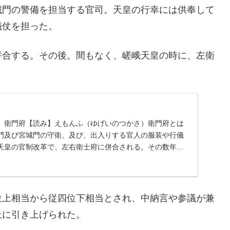
城門の警備を担当する官司。天皇の行幸には供奉して
儀仗を担った。
併合する。その後。間もなく、嵯峨天皇の時に、左衛
】衛門府【読み】えもんふ（ゆげいのつかさ）衛門府とは
門及び宮城門の守衛、及び、出入りする官人の服装や行儀
天皇の官制改革で、左右衛士府に併合される。その数年
室...
位上相当から従四位下相当とされ、中納言や参議が兼
上に引き上げられた。