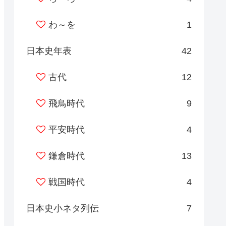
わ～を
1
日本史年表
42
古代
12
飛鳥時代
9
平安時代
4
鎌倉時代
13
戦国時代
4
日本史小ネタ列伝
7