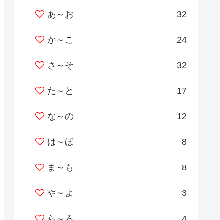
あ～お
32
か～こ
24
さ～そ
32
た～と
17
な～の
12
は～ほ
8
ま～も
8
や～よ
3
ら～ろ
4