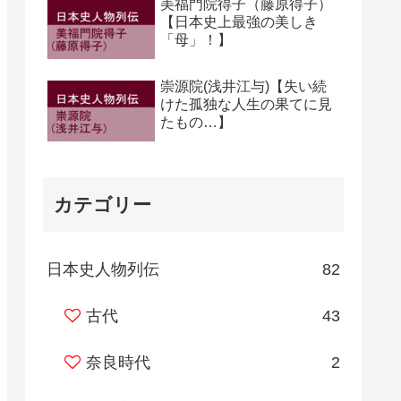
美福門院得子（藤原得子）
【日本史上最強の美しき
「母」！】
崇源院(浅井江与)【失い続
けた孤独な人生の果てに見
たもの…】
カテゴリー
日本史人物列伝
82
古代
43
奈良時代
2