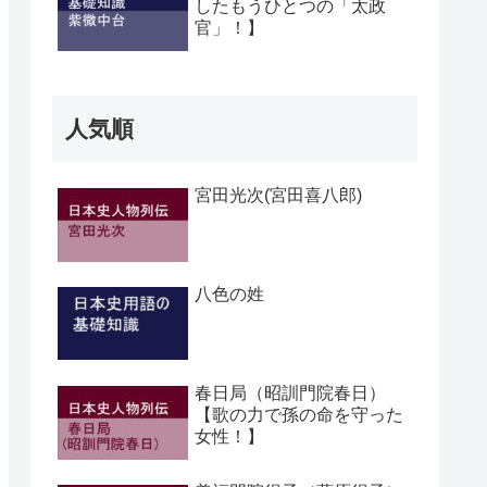
したもうひとつの「太政
官」！】
人気順
宮田光次(宮田喜八郎)
八色の姓
春日局（昭訓門院春日）
【歌の力で孫の命を守った
女性！】