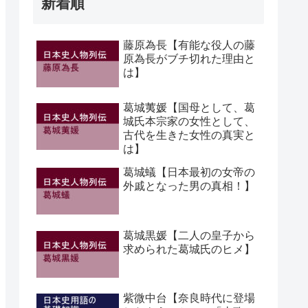
新着順
藤原為長【有能な役人の藤
原為長がブチ切れた理由と
は】
葛城荑媛【国母として、葛
城氏本宗家の女性として、
古代を生きた女性の真実と
は】
葛城蟻【日本最初の女帝の
外戚となった男の真相！】
葛城黒媛【二人の皇子から
求められた葛城氏のヒメ】
紫微中台【奈良時代に登場