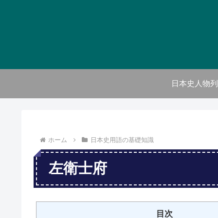
日本史人物列
ホーム
日本史用語の基礎知識
左衛士府
目次